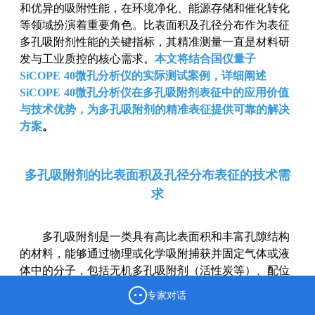
和优异的吸附性能，在环境净化、能源存储和催化转化
等领域扮演着重要角色。比表面积及孔径分布作为表征
多孔吸附剂性能的关键指标，其精准测量一直是材料研
发与工业质控的核心需求。
本文将结合国仪量子
SiCOPE 40
微孔分析仪的实际测试案例，详细阐述
SiCOPE
40
微孔分析仪在多孔吸附剂表征中的应用价值
与技术优势，为多孔吸附剂的精准表征提供可靠的解决
方案
。
多孔吸附剂的比表面积及孔径分布表征的技术需
求
多孔吸附剂是一类具有高比表面积和丰富孔隙结构
的材料，能够通过物理或化学吸附捕获并固定气体或液
体中的分子，包括无机多孔吸附剂（活性炭等）、配位
聚合物（MOFs等）以及复合多孔吸附剂等。多孔吸附
专家对话
剂的吸附能力、吸附选择性以及效率等核心性能，均与