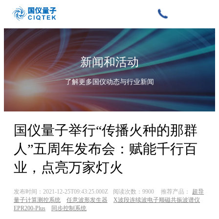
新闻和活动
了解更多国仪动态与行业新闻
国仪量子举行“传播火种的那群
人”五周年发布会：赋能千行百
业，点亮万家灯火
发布时间：2021-12-25T09:43:25.000Z
阅读次数：9900
推荐产品：
超导
量子计算测控系统
任意波形发生器
X波段连续波电子顺磁共振波谱仪
EPR200-Plus
同步控制系统