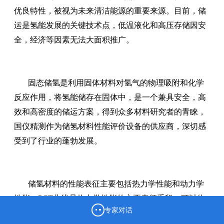
优良特性，被视为未来清洁能源的重要来源。目前，储
运是氢能发展的关键技术点，低温液化和高压存储因安
全，经济等因素无法大面积推广。
固态储氢是利用固体材料对氢气的物理吸附和化学
反应作用，将氢能储存在固体中，是一个兼具安全，高
效和高密度的储运方案，得到众多材料研究者的青睐，
国仪精测作为储氢材料性能评价设备的供应商，深切感
受到了行业的蓬勃发展。
储氢材料的性能表征主要包括热力学性能和动力学
性能，PCT曲线是热力学性能的主要表征手段，可以体
专家对话
现储氢材料的吸放氢量，吸放氢压力，滞后特性等。