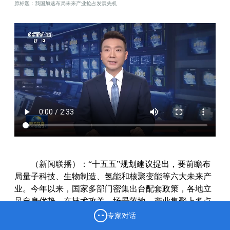
原标题：我国加速布局未来产业抢占发展先机
（新闻联播）：“十五五”规划建议提出，要前瞻布
局量子科技、生物制造、氢能和核聚变能等六大未来产
业。今年以来，国家多部门密集出台配套政策，各地立
足自身优势，在技术攻关、场景落地、产业集聚上多点
发力，推动未来产业从实验室走向现实应用。
专家对话