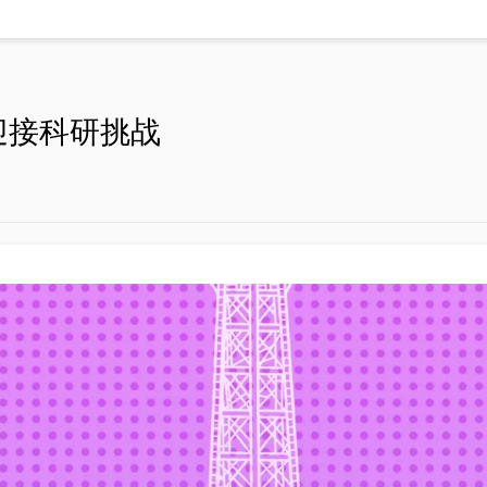
钨灯丝扫描电子显微镜SEM2
迎接科研挑战
系列
气体吸附分析系列
冲发生器 ASG8000
微孔分析仪SiCOPE系列
发生器 ASG24100
比表面积及孔径分析仪Climb
发生器
高压储氢吸附仪
器
全自动比表面及孔径分析仪 
转换器
比表面积自动化测试系统
全自动比表面及孔径分析仪 
全自动4站比表面积测试仪
真密度测定仪
高温高压气体吸附仪