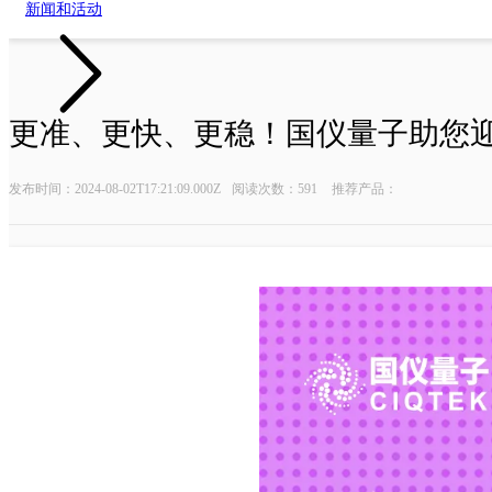
新闻和活动
更准、更快、更稳！国仪量子助您
油气勘探系列
微弱信号测量
发布时间：2024-08-02T17:21:09.000Z
阅读次数：591
推荐产品：
近钻头随钻测量系统
数字延时脉
随钻核磁测井仪
数字延时脉冲
任意波形
锁相放大
时间数字