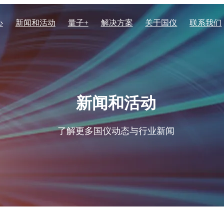
心
新闻和活动
量子+
解决方案
关于国仪
联系我们
电子显微镜系列
化学化工
核心实力
列核磁共振波谱仪
场发射透射电子显微镜TH-F1
新闻和活动
列核磁共振波谱仪
高速扫描电子显微镜HEM60
体核磁共振波谱仪
聚焦离子束电子束双束显微镜 
生物医学与生命科学
资质荣誉
了解更多国仪动态与行业新闻
振波谱仪EPR200M
聚焦离子束电子束双束显微镜
子顺磁共振波谱仪EPR200-Plus
子顺磁共振波谱仪EPR100
子顺磁共振波谱仪EPR-Q400
场发射扫描电子显微镜SEM50
子顺磁共振波谱仪 EPR300
场发射扫描电子显微镜SEM4
子顺磁共振波谱仪EPR-W900
场发射扫描电子显微镜SEM3
钨灯丝扫描电子显微镜SEM3