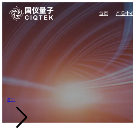
首页
产品中
量子传感系列
企业新闻
量子科技
企业简介
加入我们
自旋共振系列
材料科学
企业文化
展会活动
公司地址
宽场NV显微镜
CAN400系
扫描NV探针显微镜
CAN600系
科学教育
发展历程
高压NV显微镜
CAN系列固
能源勘探
产业布局
量子钻石单自旋谱仪
台式电子顺磁共
量子自旋磁力仪
X波段连续波电
X波段脉冲式电
首页
Q波段脉冲式电
X波段连续波电
W波段脉冲式电