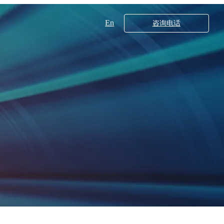
En
咨询电话
工业领域
核心技术
X射线衍射仪系列
20
多晶X射线衍射仪XRD5000系列
00
DB560
DB550
超高分辨分析型场发射扫描电子显微镜SEM5000XLV
超高分辨场发射扫描电子显微镜SEM5000X（G2）
00Pro
000X
700
200