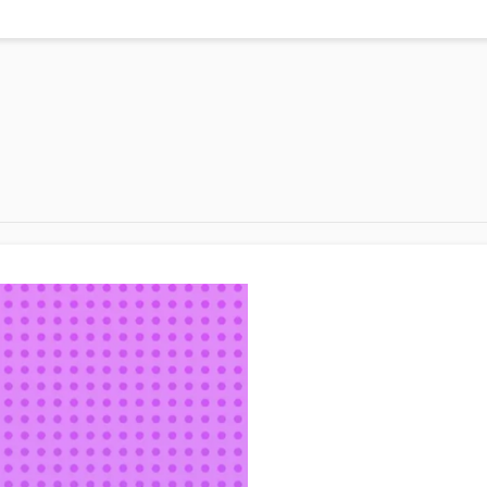
100
教学产品系列
单像素光子成像教学仪
er系列
微弱信号检测教学实验箱
(单模组)
(双模组)