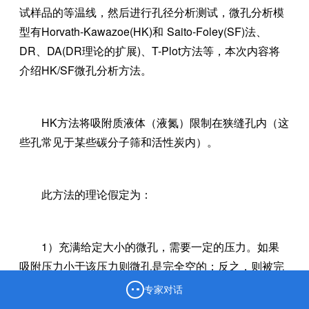
试样品的等温线，然后进行孔径分析测试，微孔分析模
型有Horvath-Kawazoe(HK)和 Saito-Foley(SF)法、
DR、DA(DR理论的扩展)、T-Plot方法等，本次内容将
介绍HK/SF微孔分析方法。
HK方法将吸附质液体（液氮）限制在狭缝孔内（这
些孔常见于某些碳分子筛和活性炭内）。
此方法的理论假定为：
1）充满给定大小的微孔，需要一定的压力。如果
吸附压力小于该压力则微孔是完全空的；反之，则被完
全填满；
专家对话