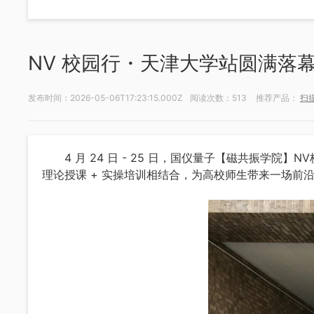
NV 校园行・天津大学站圆满落
发布时间：2026-05-06T17:23:15.000Z
阅读次数：513
推荐产品：
扫
油气勘探系列
微弱信号
近钻头随钻测量系统
数字延时脉
4 月 24 日 - 25 日，国仪量子【磁共振学
随钻核磁测井仪
数字延时脉
理论授课 + 实操培训相结合，为高校师生带来一场
任意波形
锁相放大
时间数字