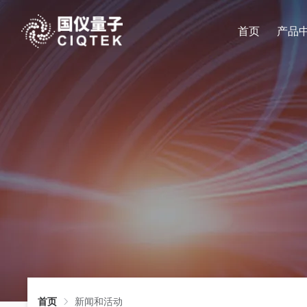
首页
产品
量子传感系列
企业新闻
量子科技
企业简介
加入我们
自旋共振
展会活动
材料科学
企业文化
公司地址
宽场NV显微镜
CAN40
扫描NV探针显微镜
CAN60
高压NV显微镜
科学教育
发展历程
CAN系
能源勘探
产业布局
量子钻石单自旋谱仪
台式电子顺
量子自旋磁力仪
X波段脉冲
Q波段脉冲
X波段连续
首页
新闻和活动