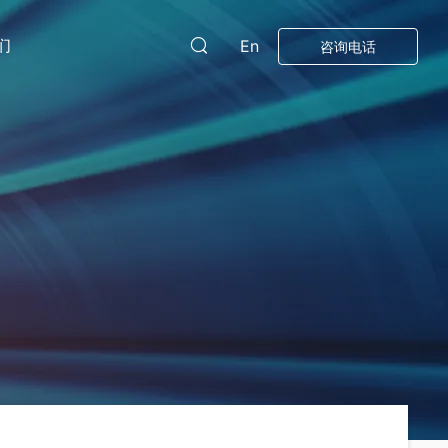
们
En
咨询电话
X射线衍射仪系列
工业领域
核心技术
0
多晶X射线衍射仪XRD5000系列
560
550
超高分辨分析型场发射扫描电子显微镜SEM5000XLV
超高分辨场发射扫描电子显微镜SEM5000X（G2）
Pro
0X
0
0