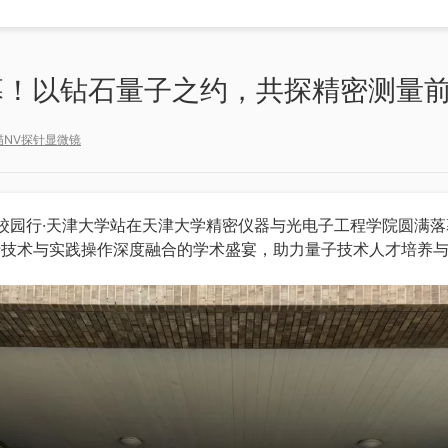
钨灯丝扫描电子显微镜SEM210
幕！以钻石量子之约，共探精密测量
描NV探针显微镜
测量系列
气体吸附分析系列
冲发生器 ASG8000
微孔分析仪SiCOPE系列
院】NV校园行·天津大学站在天津大学精密仪器与光电子工程学院圆
冲发生器 ASG24100
比表面积及孔径分析仪Climber
前沿技术与实践操作深度融合的学术盛宴，助力量子技术人才培养
发生器
高压储氢吸附仪
器
全自动比表面及孔径分析仪 (单
转换器
比表面积自动化测试系统
全自动比表面及孔径分析仪 (双
全自动4站比表面积测试仪
真密度测定仪
高温高压气体吸附仪