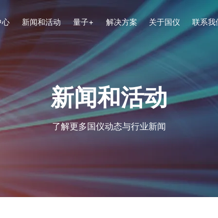
中心
新闻和活动
量子+
解决方案
关于国仪
联系我
系列
电子显微镜系列
化学化工
核心实力
新闻和活动
0系列核磁共振波谱仪
场发射透射电子显微镜TH-F12
0系列核磁共振波谱仪
高速扫描电子显微镜HEM6000
列固体核磁共振波谱仪
聚焦离子束电子束双束显微镜 DB
生物医学与生命科学
资质荣誉
了解更多国仪动态与行业新闻
磁共振波谱仪EPR200M
聚焦离子束电子束双束显微镜DB
X波段连续波电子顺磁共振波谱仪EPR200-Plus
式电子顺磁共振波谱仪EPR100
式电子顺磁共振波谱仪EPR-Q400
场发射扫描电子显微镜SEM5000
波电子顺磁共振波谱仪 EPR300
场发射扫描电子显微镜SEM400
W波段脉冲式电子顺磁共振波谱仪EPR-W900
场发射扫描电子显微镜SEM370
钨灯丝扫描电子显微镜SEM320