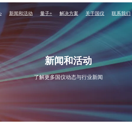
心
新闻和活动
量子+
解决方案
关于国仪
联系我们
电子显微镜系列
化学化工
核心实力
列核磁共振波谱仪
场发射透射电子显微镜TH-F1
新闻和活动
列核磁共振波谱仪
高速扫描电子显微镜HEM60
体核磁共振波谱仪
聚焦离子束电子束双束显微镜 
生物医学与生命科学
资质荣誉
了解更多国仪动态与行业新闻
振波谱仪EPR200M
聚焦离子束电子束双束显微镜
子顺磁共振波谱仪EPR200-Plus
子顺磁共振波谱仪EPR100
子顺磁共振波谱仪EPR-Q400
场发射扫描电子显微镜SEM50
子顺磁共振波谱仪 EPR300
场发射扫描电子显微镜SEM4
子顺磁共振波谱仪EPR-W900
场发射扫描电子显微镜SEM3
钨灯丝扫描电子显微镜SEM3