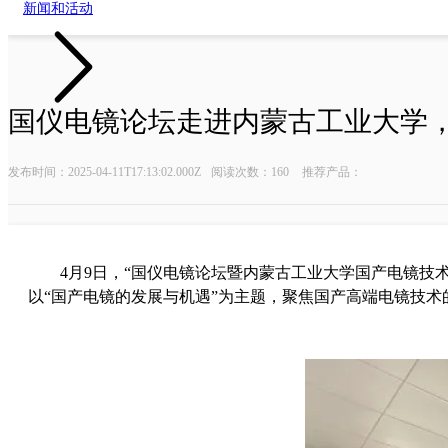
新闻和活动
国仪电镜论坛走进内蒙古工业大学
油气勘探系列
微弱信号测量
发布时间：2025-04-11T17:13:02.000Z
阅读次数：160
推荐产品：
近钻头随钻测量系统
数字延时脉
随钻核磁测井仪
数字延时脉冲
任意波形
4月9日，“国仪电镜论坛暨内蒙古工业大学国产电镜
锁相放大
以“国产电镜的发展与机遇”为主题，聚焦国产高端电镜技
时间数字