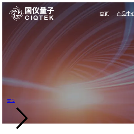
首页
产品中
量子传感系列
企业新闻
量子科技
企业简介
加入我们
自旋共振系列
材料科学
企业文化
展会活动
公司地址
宽场NV显微镜
CAN400系
扫描NV探针显微镜
CAN600系
科学教育
发展历程
高压NV显微镜
CAN系列固
能源勘探
产业布局
量子钻石单自旋谱仪
台式电子顺磁共
量子自旋磁力仪
X波段连续波电
X波段脉冲式电
首页
Q波段脉冲式电
X波段连续波电
W波段脉冲式电