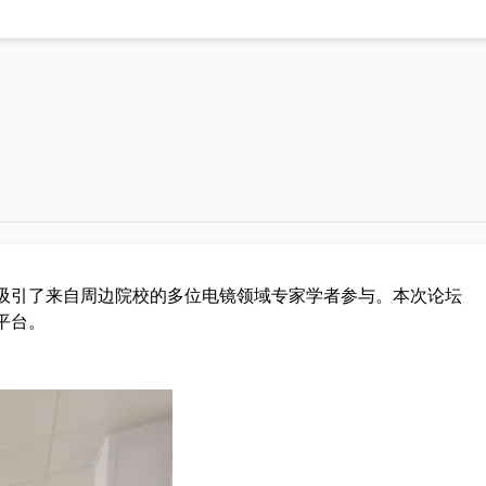
100
教学产品系列
单像素光子成像教学仪
er系列
微弱信号检测教学实验箱
，吸引了来自周边院校的多位电镜领域专家学者参与。本次论坛
(单模组)
平台。
(双模组)