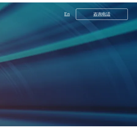
En
咨询电话
工业领域
核心技术
X射线衍射仪系列
20
多晶X射线衍射仪XRD5000系列
00
DB560
DB550
超高分辨分析型场发射扫描电子显微镜SEM5000XLV
超高分辨场发射扫描电子显微镜SEM5000X（G2）
00Pro
000X
700
200