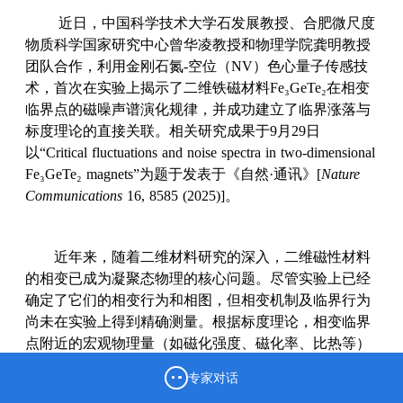
近日，中国科学技术大学石发展教授、合肥微尺度
物质科学国家研究中心曾华凌教授和物理学院龚明教授
团队合作，利用金刚石氮-空位（NV）色心量子传感技
术，首次在实验上揭示了二维铁磁材料Fe₃GeTe₂在相变
临界点的磁噪声谱演化规律，并成功建立了临界涨落与
标度理论的直接关联。相关研究成果于9月29日
以“Critical fluctuations and noise spectra in two-dimensional
Fe₃GeTe₂ magnets”为题于发表于《自然·通讯》
[
Nature
Communications
16, 8585 (2025)]
。
近年来，随着二维材料研究的深入，二维磁性材料
的相变已成为凝聚态物理的核心问题。尽管实验上已经
确定了它们的相变行为和相图，但相变机制及临界行为
尚未在实验上得到精确测量。根据标度理论，相变临界
点附近的宏观物理量（如磁化强度、磁化率、比热等）
会出现临界行为，其本质源于自旋的时间关联和空间关
专家对话
联效应，相应地，这些行为可以用临界指数描述。一般