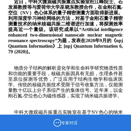
近日，中科大微观磁共振重点实验室杜江峰院士、石
发展教授等与爱荷华大学巫晓东教授合作，在金刚石氮-
空位（NV）色心体系的量子精密测量方面取得新进展。
利用深度学习神经网络的方法，对基于金刚石量子精密
测量技术的纳米核磁共振二维谱进行加速，将探测效率
提高近一个量级。该研究成果以“Artificial intelligence
enhanced two-dimensional nanoscale nuclear magnetic
resonance spectroscopy”为题，发表在2020年9月的《npj
Quantum Information》上 [npj Quantum Information 6,
79 (2020)]。
物质分子结构的解析是化学和生命科学研究物质性质
和功能的重要手段，核磁共振因具有无损，生理条件甚
至原位探测等优势，广泛应用于结构生物学和临床医
学。传统的核磁共振技术受限于信号收集方法，仅能测
量数十亿以上分子系综产生的集体信号。近年来，以金
刚石氮-空位色心为磁传感器，实现了纳米磁共振谱学。
中科大微观磁共振重点实验室在基于NV色心的纳米
核磁共振方向，
在光探测磁共振（ODMR）实验平台
专家对话
上
，首次以一对耦合的碳-13核自旋为探测对象，实现纳
米二维核磁共振谱 [发表于今年初的Adv. Quantum