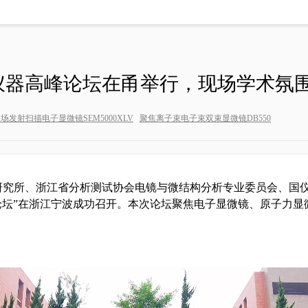
钨灯丝扫描电子显微镜SEM2
仪器高峰论坛在甬举行，现场学术氛
系列
气体吸附分析系列
发射扫描电子显微镜SEM5000XLV
聚焦离子束电子束双束显微镜DB550
冲发生器 ASG8000
微孔分析仪SiCOPE系列
发生器 ASG24100
比表面积及孔径分析仪Climb
发生器
高压储氢吸附仪
程研究所、浙江省分析测试协会电镜与微结构分析专业委员会、
器
全自动比表面及孔径分析仪 
论坛”在浙江宁波成功召开。本次论坛聚焦电子显微镜、原子力显
转换器
比表面积自动化测试系统
全自动比表面及孔径分析仪 
全自动4站比表面积测试仪
真密度测定仪
高温高压气体吸附仪