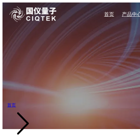
首页
产品中
量子传感系列
企业新闻
量子科技
企业简介
加入我们
自旋共振系列
材料科学
企业文化
展会活动
公司地址
宽场NV显微镜
CAN400系
扫描NV探针显微镜
CAN600系
科学教育
发展历程
高压NV显微镜
CAN系列固
能源勘探
产业布局
量子钻石单自旋谱仪
台式电子顺磁共
量子自旋磁力仪
X波段连续波电
X波段脉冲式电
首页
Q波段脉冲式电
X波段连续波电
W波段脉冲式电