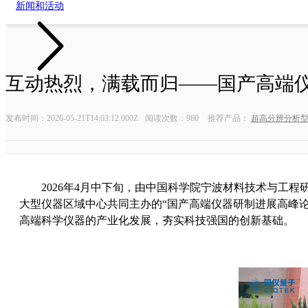
新闻和活动
互动热烈，满载而归——国产高端
油气勘探系列
微弱信号测量
发布时间：2026-05-21T14:03:12.000Z
阅读次数：980
推荐产品：
超高分辨分析型场
近钻头随钻测量系统
数字延时脉
随钻核磁测井仪
数字延时脉冲
任意波形
2026年4月中下旬，由中国科学院宁波材料技术与工
锁相放大
大型仪器区域中心共同主办的“国产高端仪器研制进展高峰
时间数字
高端科学仪器的产业化发展，夯实科技强国的创新基础。