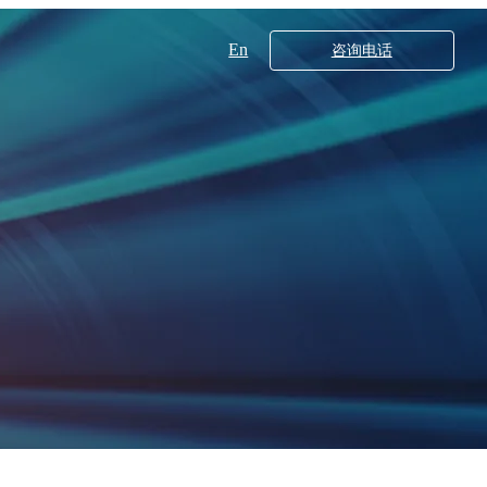
En
咨询电话
工业领域
核心技术
X射线衍射仪系列
20
多晶X射线衍射仪XRD5000系列
00
DB560
DB550
超高分辨分析型场发射扫描电子显微镜SEM5000XLV
超高分辨场发射扫描电子显微镜SEM5000X（G2）
00Pro
000X
700
200