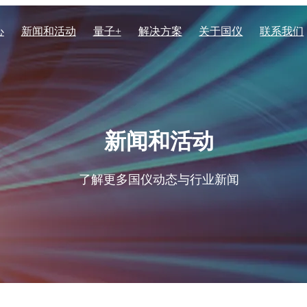
心
新闻和活动
量子+
解决方案
关于国仪
联系我们
电子显微镜系列
化学化工
核心实力
列核磁共振波谱仪
场发射透射电子显微镜TH-F1
新闻和活动
列核磁共振波谱仪
高速扫描电子显微镜HEM60
体核磁共振波谱仪
聚焦离子束电子束双束显微镜 
生物医学与生命科学
资质荣誉
了解更多国仪动态与行业新闻
振波谱仪EPR200M
聚焦离子束电子束双束显微镜
子顺磁共振波谱仪EPR200-Plus
子顺磁共振波谱仪EPR100
子顺磁共振波谱仪EPR-Q400
场发射扫描电子显微镜SEM50
子顺磁共振波谱仪 EPR300
场发射扫描电子显微镜SEM4
子顺磁共振波谱仪EPR-W900
场发射扫描电子显微镜SEM3
钨灯丝扫描电子显微镜SEM3