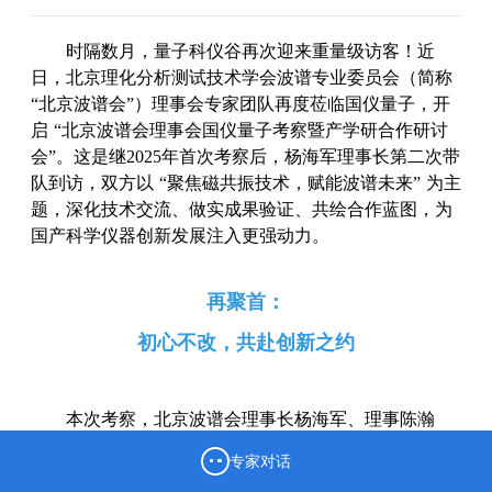
时隔数月，量子科仪谷再次迎来重量级访客！近
日，北京理化分析测试技术学会波谱专业委员会（简称
“北京波谱会”）理事会专家团队再度莅临国仪量子，开
启 “北京波谱会理事会国仪量子考察暨产学研合作研讨
会”。这是继2025年首次考察后，杨海军理事长第二次带
队到访，双方以 “聚焦磁共振技术，赋能波谱未来” 为主
题，深化技术交流、做实成果验证、共绘合作蓝图，为
国产科学仪器创新发展注入更强动力。
再聚首：
初心不改，共赴创新之约
本次考察，北京波谱会理事长杨海军、理事陈瀚
蛟、周楷、青年理事李文郁及冯柳宾等行业专家学者齐
专家对话
聚量子科仪谷，带着对国产磁共振技术的高度关注与深