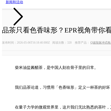
新闻和活动
品茶只看色香味形？EPR视角带你
油气勘探系列
微弱信号测量
发布时间：2026-05-06T16:18:40.000Z
阅读次数：320
推荐产品：
Q波段脉冲式电子
近钻头随钻测量系统
数字延时脉
随钻核磁测井仪
数字延时脉冲
任意波形
柴米油盐酱醋茶，是中国人刻在骨子里的日常。
锁相放大
时间数字
我们品茶论道，习惯用「色香味形」定义一杯茶的好坏
在量子力学的微观世界里，这片我们无比熟悉的茶叶，