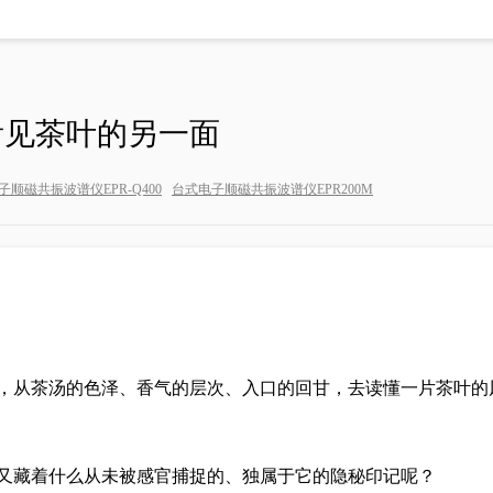
钨灯丝扫描电子显微镜SEM2
看见茶叶的另一面
系列
气体吸附分析系列
顺磁共振波谱仪EPR-Q400
台式电子顺磁共振波谱仪EPR200M
冲发生器 ASG8000
微孔分析仪SiCOPE系列
发生器 ASG24100
比表面积及孔径分析仪Climb
发生器
高压储氢吸附仪
器
全自动比表面及孔径分析仪 
转换器
比表面积自动化测试系统
全自动比表面及孔径分析仪 
，从茶汤的色泽、香气的层次、入口的回甘，去读懂一片茶叶的
全自动4站比表面积测试仪
真密度测定仪
高温高压气体吸附仪
又藏着什么从未被感官捕捉的、独属于它的隐秘印记呢？