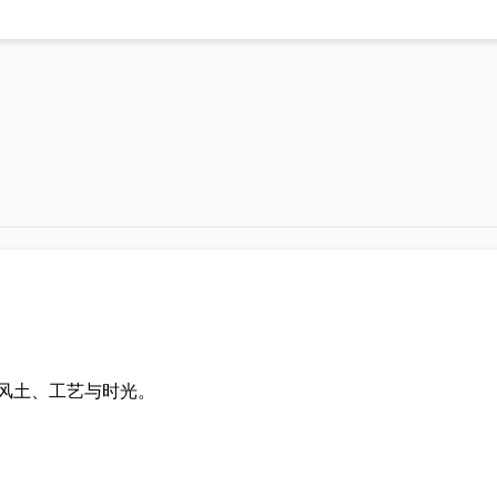
100
教学产品系列
单像素光子成像教学仪
er系列
微弱信号检测教学实验箱
(单模组)
(双模组)
风土、工艺与时光。