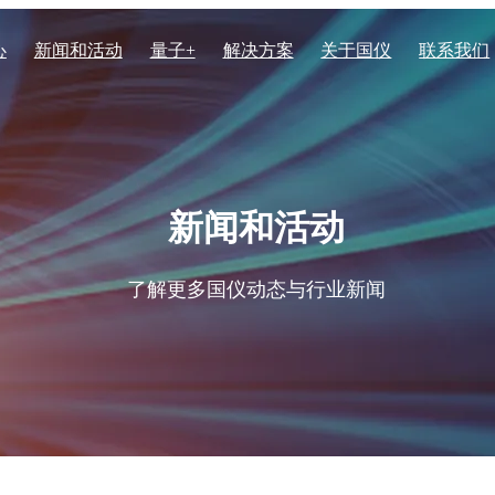
心
新闻和活动
量子+
解决方案
关于国仪
联系我们
电子显微镜系列
化学化工
核心实力
列核磁共振波谱仪
场发射透射电子显微镜TH-F1
新闻和活动
列核磁共振波谱仪
高速扫描电子显微镜HEM60
体核磁共振波谱仪
聚焦离子束电子束双束显微镜 
生物医学与生命科学
资质荣誉
了解更多国仪动态与行业新闻
振波谱仪EPR200M
聚焦离子束电子束双束显微镜
子顺磁共振波谱仪EPR200-Plus
子顺磁共振波谱仪EPR100
子顺磁共振波谱仪EPR-Q400
场发射扫描电子显微镜SEM50
子顺磁共振波谱仪 EPR300
场发射扫描电子显微镜SEM4
子顺磁共振波谱仪EPR-W900
场发射扫描电子显微镜SEM3
钨灯丝扫描电子显微镜SEM3