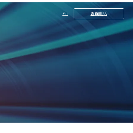
En
咨询电话
工业领域
核心技术
X射线衍射仪系列
20
多晶X射线衍射仪XRD5000系列
00
DB560
DB550
超高分辨分析型场发射扫描电子显微镜SEM5000XLV
超高分辨场发射扫描电子显微镜SEM5000X（G2）
00Pro
000X
700
200