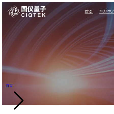
首页
产品中
量子传感系列
企业新闻
量子科技
企业简介
加入我们
自旋共振系列
材料科学
企业文化
展会活动
公司地址
宽场NV显微镜
CAN400系
扫描NV探针显微镜
CAN600系
科学教育
发展历程
高压NV显微镜
CAN系列固
能源勘探
产业布局
量子钻石单自旋谱仪
台式电子顺磁共
量子自旋磁力仪
X波段连续波电
X波段脉冲式电
首页
Q波段脉冲式电
X波段连续波电
W波段脉冲式电