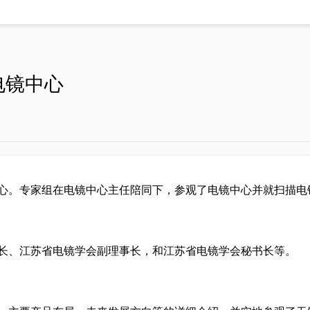
钨灯丝扫描电子显微镜SEM2
电镜中心
系列
气体吸附分析系列
冲发生器 ASG8000
微孔分析仪SiCOPE系列
发生器 ASG24100
比表面积及孔径分析仪Climb
发生器
高压储氢吸附仪
心。专家组在电镜中心主任陪同下，参观了电镜中心并就扫描电
器
全自动比表面及孔径分析仪 
转换器
比表面积自动化测试系统
全自动比表面及孔径分析仪 
长、江苏省电镜学会副理事长，和江苏省电镜学会秘书长等。
全自动4站比表面积测试仪
真密度测定仪
高温高压气体吸附仪