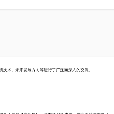
100
教学产品系列
单像素光子成像教学仪
er系列
微弱信号检测教学实验箱
镜技术、未来发展方向等进行了广泛而深入的交流。
(单模组)
(双模组)