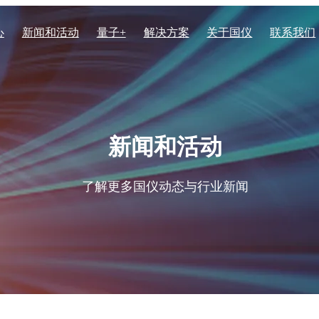
心
新闻和活动
量子+
解决方案
关于国仪
联系我们
电子显微镜系列
化学化工
核心实力
列核磁共振波谱仪
场发射透射电子显微镜TH-F1
新闻和活动
列核磁共振波谱仪
高速扫描电子显微镜HEM60
体核磁共振波谱仪
聚焦离子束电子束双束显微镜 
生物医学与生命科学
资质荣誉
了解更多国仪动态与行业新闻
振波谱仪EPR200M
聚焦离子束电子束双束显微镜
子顺磁共振波谱仪EPR200-Plus
子顺磁共振波谱仪EPR100
子顺磁共振波谱仪EPR-Q400
场发射扫描电子显微镜SEM50
子顺磁共振波谱仪 EPR300
场发射扫描电子显微镜SEM4
子顺磁共振波谱仪EPR-W900
场发射扫描电子显微镜SEM3
钨灯丝扫描电子显微镜SEM3