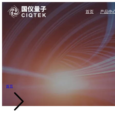
首页
产品中
量子传感系列
企业新闻
量子科技
企业简介
加入我们
自旋共振系列
材料科学
企业文化
展会活动
公司地址
宽场NV显微镜
CAN400系
扫描NV探针显微镜
CAN600系
科学教育
发展历程
高压NV显微镜
CAN系列固
能源勘探
产业布局
量子钻石单自旋谱仪
台式电子顺磁共
量子自旋磁力仪
X波段连续波电
X波段脉冲式电
首页
Q波段脉冲式电
X波段连续波电
W波段脉冲式电