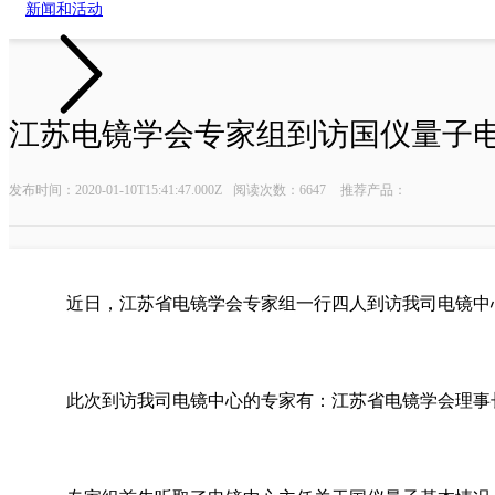
新闻和活动
江苏电镜学会专家组到访国仪量子
油气勘探系列
微弱信号测量
发布时间：2020-01-10T15:41:47.000Z
阅读次数：6647
推荐产品：
近钻头随钻测量系统
数字延时脉
随钻核磁测井仪
数字延时脉冲
任意波形
近日，江苏省电镜学会专家组一行四人到访我司电镜中
锁相放大
时间数字
此次到访我司电镜中心的专家有：江苏省电镜学会理事