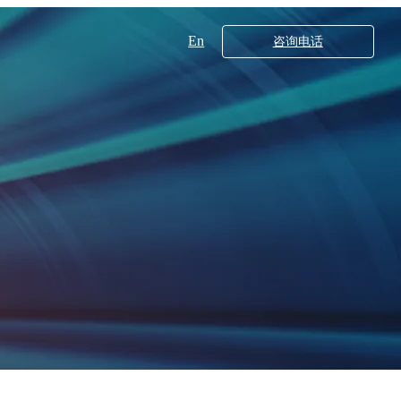
En
咨询电话
工业领域
核心技术
X射线衍射仪系列
20
多晶X射线衍射仪XRD5000系列
00
DB560
DB550
超高分辨分析型场发射扫描电子显微镜SEM5000XLV
超高分辨场发射扫描电子显微镜SEM5000X（G2）
00Pro
000X
700
200